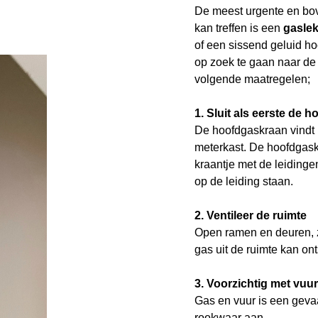
De meest urgente en bov
kan treffen is een
gasle
of een sissend geluid hoo
op zoek te gaan naar de 
volgende maatregelen;
1. Sluit als eerste de 
De hoofdgaskraan vindt 
meterkast. De hoofdgask
kraantje met de leidinge
op de leiding staan.
2. Ventileer de ruimte
Open ramen en deuren, z
gas uit de ruimte kan on
3. Voorzichtig met vuur
Gas en vuur is een gevaa
rookwaar aan.