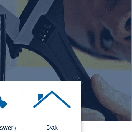
Dak
rswerk