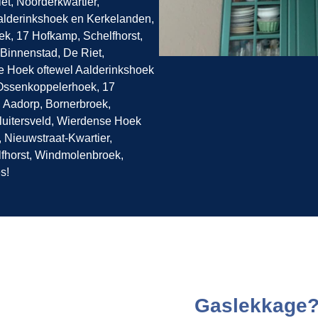
et, Noorderkwartier,
Aalderinkshoek en Kerkelanden,
k, 17 Hofkamp, Schelfhorst,
Binnenstad, De Riet,
se Hoek oftewel Aalderinkshoek
 Ossenkoppelerhoek, 17
 Aadorp, Bornerbroek,
Sluitersveld, Wierdense Hoek
 Nieuwstraat-Kwartier,
fhorst, Windmolenbroek,
s!
Gaslekkage?