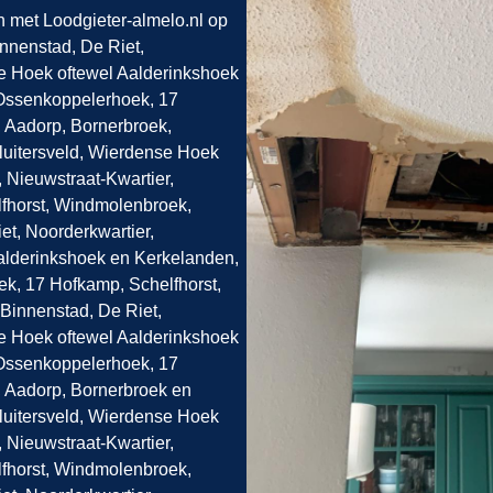
n met Loodgieter-almelo.nl op
innenstad, De Riet,
se Hoek oftewel Aalderinkshoek
 Ossenkoppelerhoek, 17
 Aadorp, Bornerbroek,
Sluitersveld, Wierdense Hoek
 Nieuwstraat-Kwartier,
fhorst, Windmolenbroek,
et, Noorderkwartier,
Aalderinkshoek en Kerkelanden,
k, 17 Hofkamp, Schelfhorst,
Binnenstad, De Riet,
se Hoek oftewel Aalderinkshoek
 Ossenkoppelerhoek, 17
 Aadorp, Bornerbroek en
Sluitersveld, Wierdense Hoek
 Nieuwstraat-Kwartier,
fhorst, Windmolenbroek,