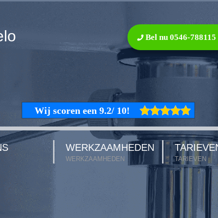
elo
Bel nu 0546-788115
NS
WERKZAAMHEDEN
TARIEVE
WERKZAAMHEDEN
TARIEVEN