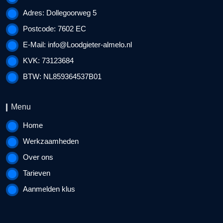
Adres: Dollegoorweg 5
Postcode: 7602 EC
E-Mail:
info@Loodgieter-almelo.nl
KVK: 73123684
BTW: NL859364537B01
Menu
Home
Werkzaamheden
Over ons
Tarieven
Aanmelden klus