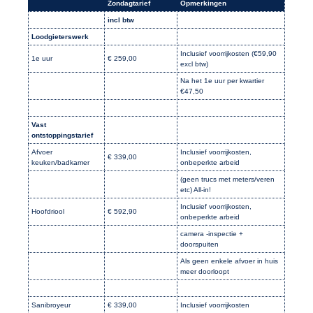
Zondagtarief
Opmerkingen
incl btw
Loodgieterswerk
Inclusief voorrijkosten (€59,90
1e uur
€ 259,00
excl btw)
Na het 1e uur per kwartier
€47,50
Vast
ontstoppingstarief
Afvoer
Inclusief voorrijkosten,
€ 339,00
keuken/badkamer
onbeperkte arbeid
(geen trucs met meters/veren
etc) All-in!
Inclusief voorrijkosten,
Hoofdriool
€ 592,90
onbeperkte arbeid
camera -inspectie +
doorspuiten
Als geen enkele afvoer in huis
meer doorloopt
Sanibroyeur
€ 339,00
Inclusief voorrijkosten