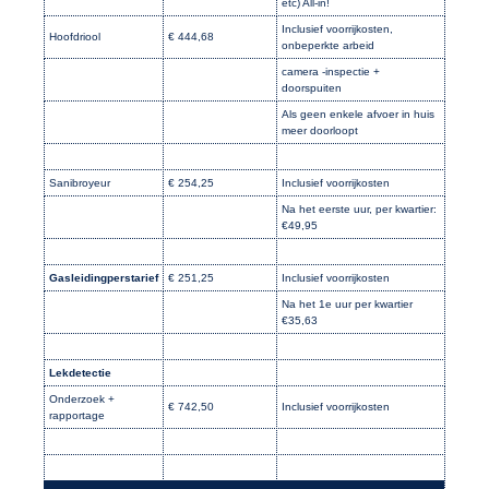
etc) All-in!
Inclusief voorrijkosten,
Hoofdriool
€ 444,68
onbeperkte arbeid
camera -inspectie +
doorspuiten
Als geen enkele afvoer in huis
meer doorloopt
Sanibroyeur
€ 254,25
Inclusief voorrijkosten
Na het eerste uur, per kwartier:
€49,95
Gasleidingperstarief
€ 251,25
Inclusief voorrijkosten
Na het 1e uur per kwartier
€35,63
Lekdetectie
Onderzoek +
€ 742,50
Inclusief voorrijkosten
rapportage