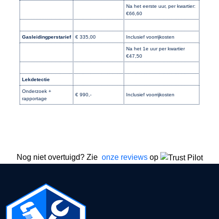
Na het eerste uur, per kwartier:
€66,60
Gasleidingperstarief
€ 335,00
Inclusief voorrijkosten
Na het 1e uur per kwartier
€47,50
Lekdetectie
Onderzoek +
€ 990,-
Inclusief voorrijkosten
rapportage
Nog niet overtuigd? Zie
onze reviews
op