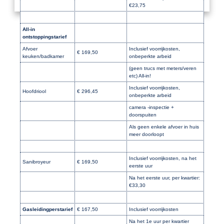
€23,75
All-in
ontstoppingstarief
Afvoer
Inclusief voorrijkosten,
€ 169,50
keuken/badkamer
onbeperkte arbeid
(geen trucs met meters/veren
etc) All-in!
Inclusief voorrijkosten,
Hoofdriool
€ 296,45
onbeperkte arbeid
camera -inspectie +
doorspuiten
Als geen enkele afvoer in huis
meer doorloopt
Inclusief voorrijkosten, na het
Sanibroyeur
€ 169,50
eerste uur
Na het eerste uur, per kwartier:
€33,30
Gasleidingperstarief
€ 167,50
Inclusief voorrijkosten
Na het 1e uur per kwartier