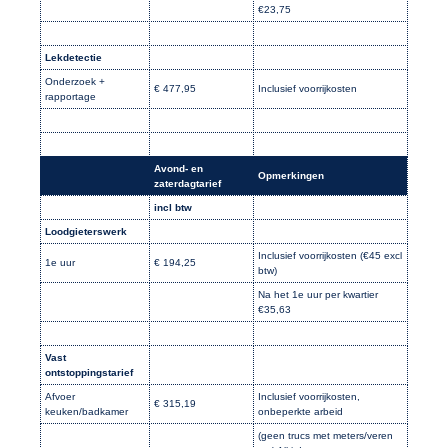
€23,75
Lekdetectie
Onderzoek +
€ 477,95
Inclusief voorrijkosten
rapportage
Avond- en
Opmerkingen
zaterdagtarief
incl btw
Loodgieterswerk
Inclusief voorrijkosten (€45 excl
1e uur
€ 194,25
btw)
Na het 1e uur per kwartier
€35,63
Vast
ontstoppingstarief
Afvoer
Inclusief voorrijkosten,
€ 315,19
keuken/badkamer
onbeperkte arbeid
(geen trucs met meters/veren