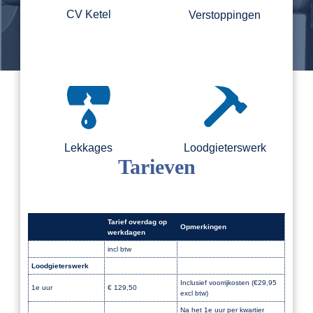
CV Ketel
Verstoppingen
Lekkages
Loodgieterswerk
Tarieven
Tarief overdag op
Opmerkingen
werkdagen
incl btw
Loodgieterswerk
Dak
Inclusief voorrijkosten (€29,95
1e uur
€ 129,50
excl btw)
Na het 1e uur per kwartier