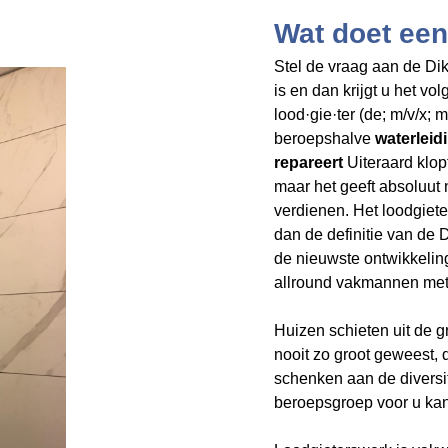
Wat doet een
Stel de vraag aan de Dik
is en dan krijgt u het v
lood·gie·ter (de; m/v/x;
beroepshalve
waterleidi
repareert
Uiteraard klop
maar het geeft
absoluut 
verdienen. Het loodgiet
dan de definitie van de
de nieuwste ontwikkelin
allround vakmannen met 
Huizen schieten uit de 
nooit zo groot geweest,
schenken aan de divers
beroepsgroep voor u kan