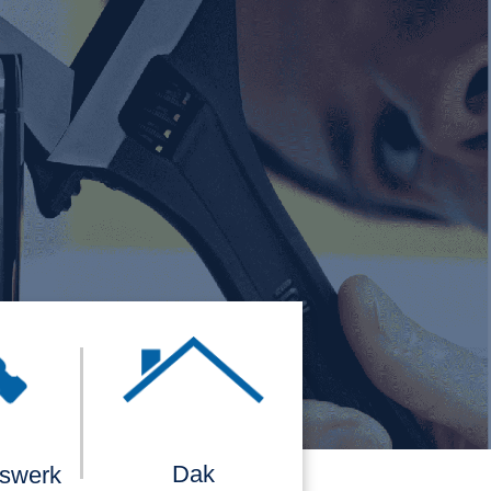
Dak
rswerk