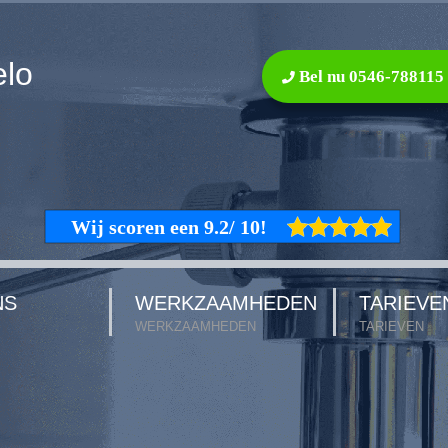
elo
Bel nu 0546-788115
NS
WERKZAAMHEDEN
TARIEVE
WERKZAAMHEDEN
TARIEVEN