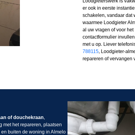
Loodgieterswerk is vakwe
er ook in eerste instanti
schakelen, vandaar dat 
waarmee Loodgieter Alme
al uw vragen of voor he
contactformulier invulle
met u op. Liever telefon
788115
, Loodgieter-alme
repareren of vervangen 
aan of douchekraan
,
g met het repareren, plaatsen
 en buiten de woning in Almelo